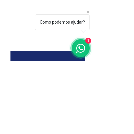
Como podemos ajudar?
Entre em Contato
1
Nome
*
Empresa
Email
*
Fone
Conte-nos sobre sua necessidade
*