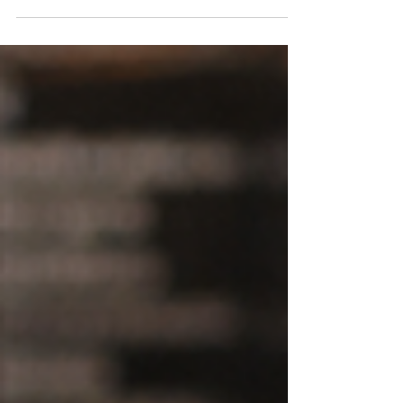
viveu recentemente um cenário que, até pouco
tempo atrás, parecia roteiro de ficção: um agente
de IA responsável por tarefas de infraestrutura
apagou o banco de dados de produção da
companhia e seus backups em apenas alguns
segundos. A empresa afetada desenvolve
software para locadoras de veículos, utilizado
diariamente para reservas, pagamentos,
cadastro de clientes e operação de frota. Após
uma falha de credenciais em um ambiente d