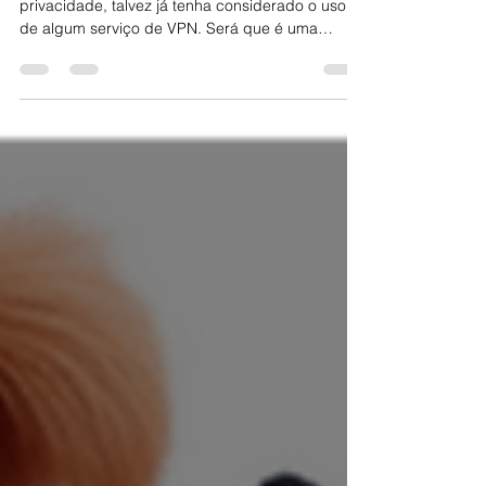
andre11748
May 8
2 min read
Devo usar uma VPN?
Se você é um usuário preocupado com a sua
privacidade, talvez já tenha considerado o uso
de algum serviço de VPN. Será que é uma
solução realmente eficaz? A resposta é
“depende” e tem muito a ver com as suas
expectativas e com as limitações desses
serviços. Vamos avaliar as vantagens e
desvantagens: Vantagens Você oculta o tráfego
da sua internet do seu provedor, evitando assim
que ele monetize essa informação sem o seu
consentimento. Você oculta a sua localização
real do sit