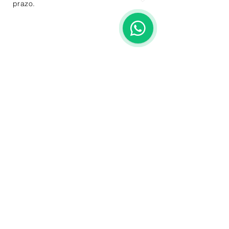
prazo.
1
Entre em Contato
Nome
*
Empresa
Email
*
Fone
Conte-nos sobre sua necessidade