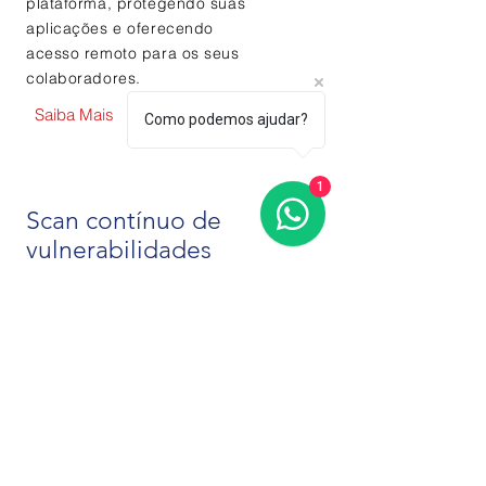
plataforma, protegendo suas
aplicações e oferecendo
acesso remoto para os seus
colaboradores.
Saiba Mais
Como podemos ajudar?
1
Scan contínuo de
vulnerabilidades
Com a Outpost, seus IPs e
aplicações web estão sob
monitoramento constante,
alertando você em caso de
novas vulnerabilidades e
permitindo
assim se antecipar
aos ataques.
Saiba Mais